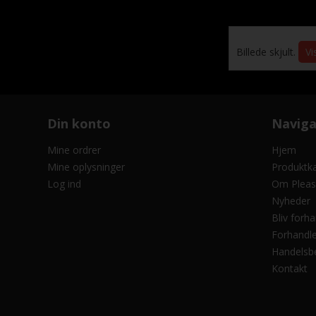
Billede skjult.
Vi
Din konto
Naviga
Mine ordrer
Hjem
Mine oplysninger
Produktk
Log ind
Om Pleas
Nyheder
Bliv forha
Forhandle
Handelsbe
Kontakt