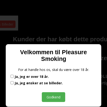
s Billeder
Kunder der har købt dette produ
Velkommen til Pleasure
Smoking - Regular Size
Smoking
For at handle hos os, skal du være over 18 år.
Rollers' Finest PRERO
Ja, jeg er over 18 år.
Medium conical Filtert
Ja, jeg ønsker at se billeder.
ROLL 0040
Godkend