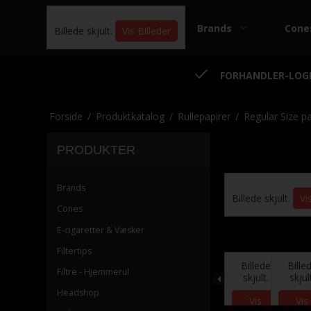
Brands
Cone
Billede skjult.
Vis Billeder
FORHANDLER-LOG
Forside
/
Produktkatalog
/
Rullepapirer
/
Regular Size pa
PRODUKTER
RAW - King Size Papirer
Smo
RAW - Regular Size
Smo
Brands
Billede skjult.
Billede skjult.
Vi
Vi
Papirer
Cones
Smo
RAW - Rolls
E-cigaretter & Væsker
Smo
Filtertips
Billede
Bille
Filtre - Hjemmerul
skjult.
skjul
Headshop
Vis
Vis