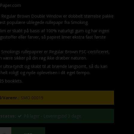
Paper.com
 Regular Brown Double Window er dobbelt størrelse pakke
est populære ublegede rullepapir fra Smoking.
 lim er skabt på basis af 100% naturligt gum og har ingen
gsstoffer eller farver, så papiret limer ekstra fast første
 Smokings rullepapirer er Regular Brown FSC-certificeret,
n være sikker på din røg ikke dræber naturen.
er ultra-tyndt og skabt til at brænde langsomt, så du kan
 helt roligt og nyde oplevelsen i dit eget tempo.
 25 booklets.
/Varenr.:
SMO 00019
status:
På lager - Leveringstid 3 dage.