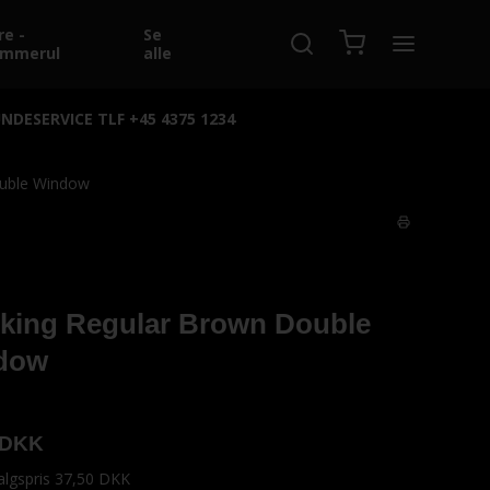
re -
Se
emmerul
alle
NDESERVICE TLF +45 4375 1234
uble Window
king Regular Brown Double
dow
 DKK
salgspris 37,50 DKK