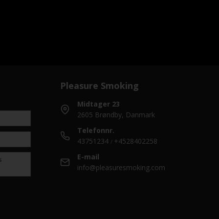
Pleasure Smoking
Midtager 23
2605 Brøndby, Danmark
Telefonnr.
43751234
+4528402258
/
E-mail
s
info@pleasuresmoking.com