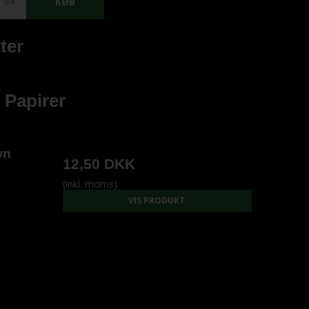
stk.
KØB
ter
 Papirer
wn
12,50 DKK
(inkl. moms)
VIS PRODUKT