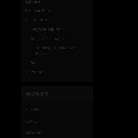
Lightere
Billeder
Billed
Premium Rum
Rullepapirer
King Size papirer
Regular Size papirer
Smoking - Regular Size
Papirer
Rolls
Vandpiber
BRANDS
CLIPPER
CONES
SMOKING