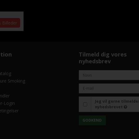
s Billeder
tion
Tilmeld dig vores
nyhedsbrev
atalog
ure Smoking
ndler
Jeg vil gerne tilmelde
r-Login
nyhedsbrevet
tingelser
GODKEND