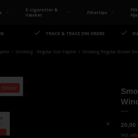
E-cigaretter &
Filt
s
Filtertips
Væsker
Hj
IN
TRACK & TRACE DIN ORDRE
KU
Elements - King Size
Papirer
pirer
/
Smoking - Regular Size Papirer
/
Smoking Regular Brown Do
king - Medium Size
The Bulldog - Filtre
king - Rolls
The Bulldog -
s Billeder
s Billeder
Rullemaskiner
Smo
king - Rullemaskiner
The Bulldog - Tilbehør
Win
king - Tilbehør
de
t.
20,00
Vejl. ud