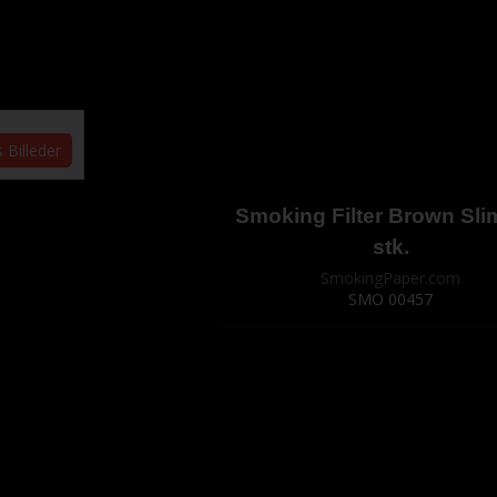
s Billeder
Smoking Filter Brown Sli
stk.
SmokingPaper.com
SMO 00457