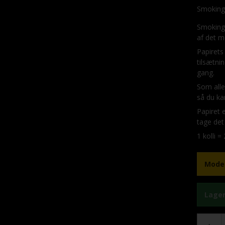
er
Smoking
Smoking
af det m
Papirets
tilsætnin
gang.
Som alle
så du ka
Papiret 
tage det
1 kolli =
Model
Lager