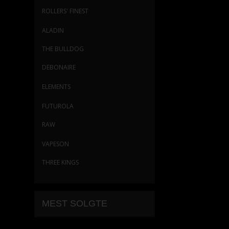
ROLLERS' FINEST
ALADIN
THE BULLDOG
DEBONAIRE
ELEMENTS
FUTUROLA
RAW
VAPESON
THREE KINGS
MEST SOLGTE