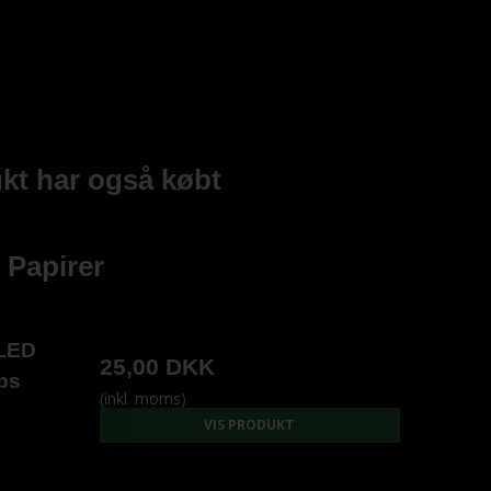
kt har også købt
 Papirer
LLED
25,00 DKK
ips
(inkl. moms)
VIS PRODUKT