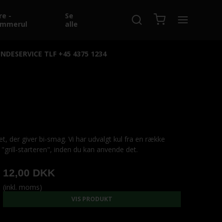
re -
Se
emmerul
alle
NDESERVICE TLF +45 4375 1234
, der giver bi-smag. Vi har udvalgt kul fra en række
 "grill-starteren", inden du kan anvende det.
12,00 DKK
(inkl. moms)
VIS PRODUKT