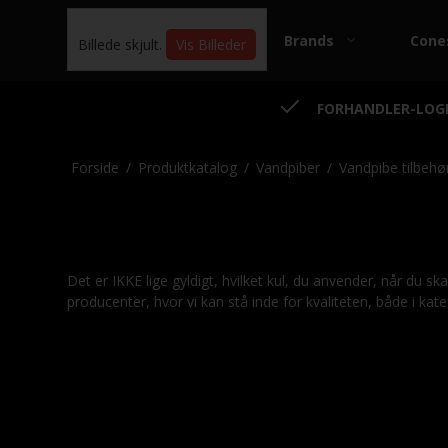
Brands
Cone
Billede skjult.
Vis Billeder
FORHANDLER-LOG
Forside
/
Produktkatalog
/
Vandpiber
/
Vandpibe tilbehø
RAW - King Size Papirer
Smo
RAW - Regular Size
Smo
Det er IKKE lige gyldigt, hvilket kul, du anvender, når du 
Papirer
producenter, hvor vi kan stå inde for kvaliteten, både i kat
Smo
RAW - Rolls
Smo