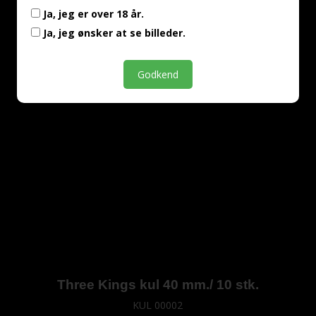
Ja, jeg er over 18 år.
Ja, jeg ønsker at se billeder.
Godkend
Three Kings kul 40 mm./ 10 stk.
KUL 00002