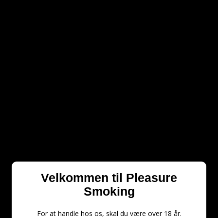
Velkommen til Pleasure
Three Kings kul 33 mm./ 10 stk.
Smoking
KUL 00001
For at handle hos os, skal du være over 18 år.