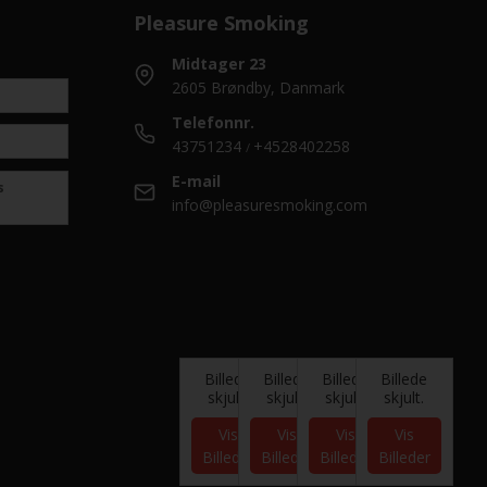
Pleasure Smoking
Midtager 23
2605 Brøndby, Danmark
Telefonnr.
43751234
+4528402258
/
E-mail
s
info@pleasuresmoking.com
Billede
Billede
Billede
Billede
skjult.
skjult.
skjult.
skjult.
Vis
Vis
Vis
Vis
Billeder
Billeder
Billeder
Billeder