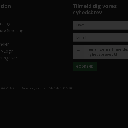
tion
Tilmeld dig vores
nyhedsbrev
atalog
ure Smoking
ndler
Jeg vil gerne tilmelde
r-Login
nyhedsbrevet
tingelser
GODKEND
26991382
Bankoplysninger: 4440 4440078702