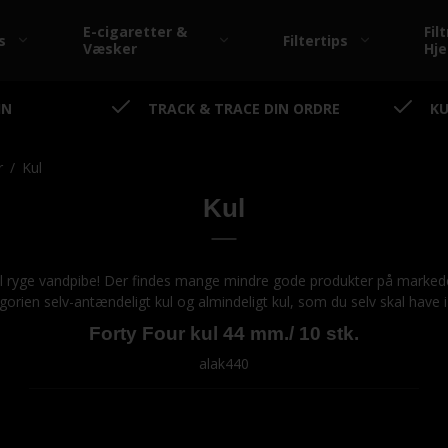
E-cigaretter &
Filt
s
Filtertips
Væsker
Hj
IN
TRACK & TRACE DIN ORDRE
KU
Elements - King Size
Papirer
r
/
Kul
Kul
king - Medium Size
The Bulldog - Filtre
king - Rolls
The Bulldog -
skal ryge vandpibe! Der findes mange mindre gode produkter på markedet
Rullemaskiner
egorien selv-antændeligt kul og almindeligt kul, som du selv skal have i
king - Rullemaskiner
The Bulldog - Tilbehør
Forty Four kul 44 mm./ 10 stk.
king - Tilbehør
alak440