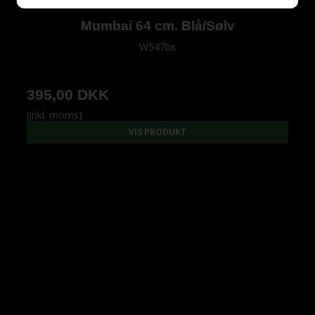
Mumbai 64 cm. Blå/Sølv
W547bs
395,00 DKK
(inkl. moms)
VIS PRODUKT