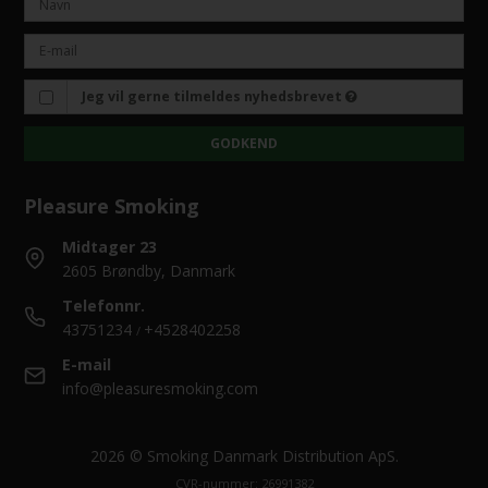
Jeg vil gerne tilmeldes nyhedsbrevet
GODKEND
Pleasure Smoking
Midtager 23
2605 Brøndby, Danmark
Telefonnr.
43751234
+4528402258
/
E-mail
info@pleasuresmoking.com
2026 © Smoking Danmark Distribution ApS.
CVR-nummer: 26991382