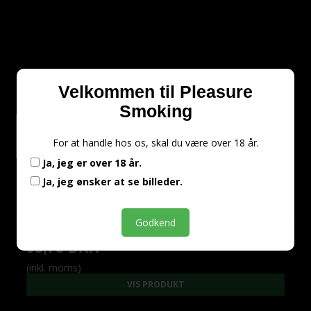
Velkommen til Pleasure
Smoking
Billede skjult.
Vis Billeder
For at handle hos os, skal du være over 18 år.
Ja, jeg er over 18 år.
The Weezy - Travel Tube - Sort
Ja, jeg ønsker at se billeder.
CON 0440
Godkend
93,75 DKK
(inkl. moms)
VIS PRODUKT