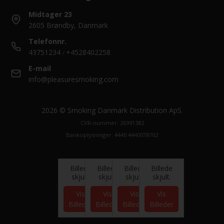
Midtager 23
2605 Brøndby, Danmark
Telefonnr.
43751234
+4528402258
/
E-mail
info@pleasuresmoking.com
2026 © Smoking Danmark Distribution ApS.
CVR-nummer: 26991382
Bankoplysninger: 4440 4440078702
Billede
Billede
Billede
Billede
skjult.
skjult.
skjult.
skjult.
Vis
Vis
Vis
Vis
Billeder
Billeder
Billeder
Billeder