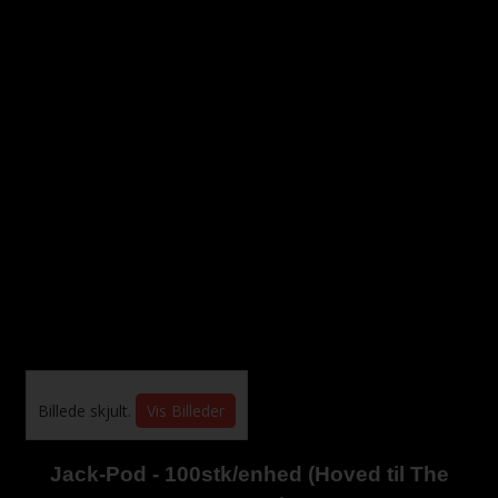
Billede skjult.
Vis Billeder
Jack-Pod - 100stk/enhed (Hoved til The