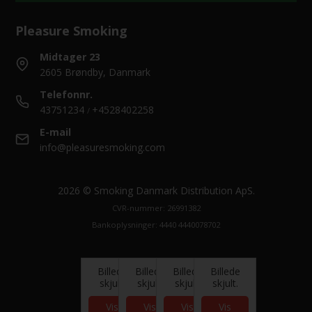
Pleasure Smoking
Midtager 23
2605 Brøndby, Danmark
Telefonnr.
43751234
+4528402258
/
E-mail
info@pleasuresmoking.com
2026 © Smoking Danmark Distribution ApS.
CVR-nummer: 26991382
Bankoplysninger: 4440 4440078702
Billede
Billede
Billede
Billede
skjult.
skjult.
skjult.
skjult.
Vis
Vis
Vis
Vis