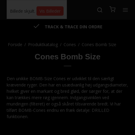
Billede skjult.
Vis Billeder
KUNDESERVICE TLF +45 4375 1234
Forside
/
Produktkatalog
/
Cones
/
Cones Bomb Size
Cones Bomb Size
Den unikke BOMB-Size Cones er udviklet til den særligt
krævende ryger. Den har en usædvanlig høj udgangsdiameter,
hvilket giver en markant og bred glød, der sørger for, at der
kan trækkes mere røg igennem. Indgangsvinklen ved
mundingen (filteret) er også skåret tilsvarende bredt. Vi har
tilført BOMB-Cones endnu en fræk detalje: DRILLED
funktionen.