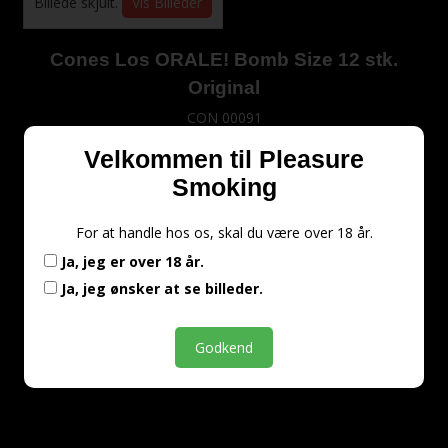
Billede skjult.
Vis Billeder
Cones Los ORALE! Bomb Size 12 stk.
Original
CON 00091
Velkommen til Pleasure
Smoking
45,00 DKK
(inkl. moms)
For at handle hos os, skal du være over 18 år.
VIS PRODUKT
Ja, jeg er over 18 år.
Ja, jeg ønsker at se billeder.
Godkend